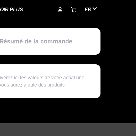
OIR PLUS
FR
Résumé de la commande
verez ici les valeurs de votre achat une
 vous aurez ajouté des produits