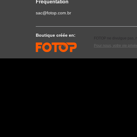
Fréquentation
sac@fotop.com.br
Boutique créée en:
FOTOP ne divulgue pas, ne
Pour nous, votre vie privée