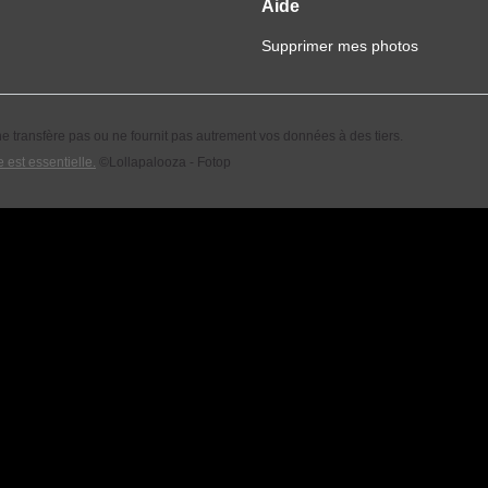
Aide
Supprimer mes photos
 transfère pas ou ne fournit pas autrement vos données à des tiers.
 est essentielle.
©Lollapalooza - Fotop