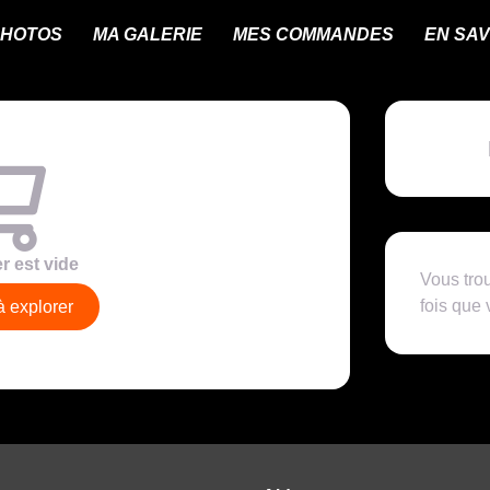
PHOTOS
MA GALERIE
MES COMMANDES
EN SAV
r est vide
Vous trou
fois que
à explorer